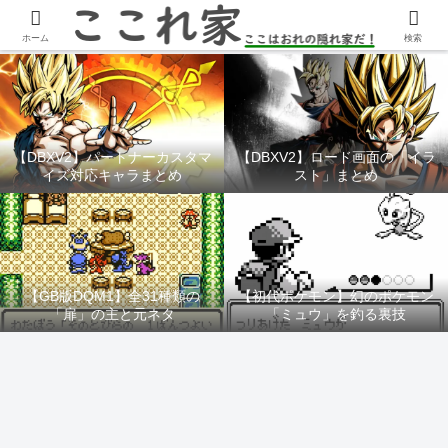
YouTubeチャンネル「ここれ家」
ホーム
検索
【DBXV2】パートナーカスタマ
【DBXV2】ロード画面の「イラ
イズ対応キャラまとめ
スト」まとめ
【GB版DQM1】全31種類の
【初代ポケモン】幻のポケモン
「扉」の主と元ネタ
「ミュウ」を釣る裏技