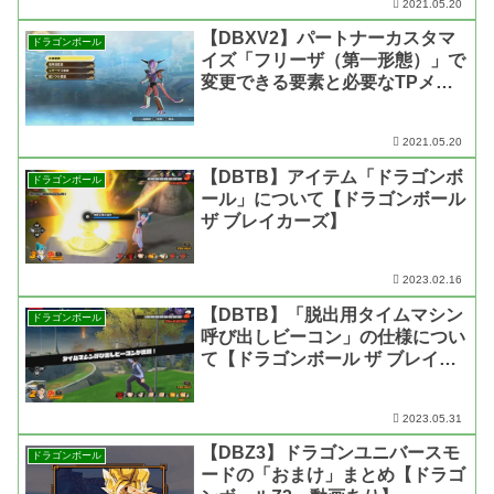
2021.05.20
【DBXV2】パートナーカスタマ
ドラゴンボール
イズ「フリーザ（第一形態）」で
変更できる要素と必要なTPメダ
ルの枚数【ドラゴンボール ゼノ
バース2】
2021.05.20
【DBTB】アイテム「ドラゴンボ
ドラゴンボール
ール」について【ドラゴンボール
ザ ブレイカーズ】
2023.02.16
【DBTB】「脱出用タイムマシン
ドラゴンボール
呼び出しビーコン」の仕様につい
て【ドラゴンボール ザ ブレイカ
ーズ】
2023.05.31
【DBZ3】ドラゴンユニバースモ
ドラゴンボール
ードの「おまけ」まとめ【ドラゴ