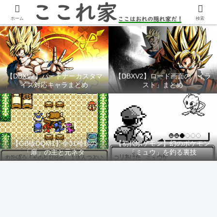
YouTubeチャンネル「ここれ家」
ホーム
検索
【DBXV2】パートナーカスタマ
【DBXV2】ロード画面の「イラ
イズ対応キャラまとめ
スト」まとめ
【GB版DQM1】全31種類の
【初代ポケモン】幻のポケモン
「扉」の主と元ネタ
「ミュウ」を釣る裏技