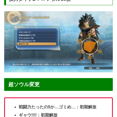
超ソウル変更
戦闘力たったの5か…ゴミめ…：初期解放
ギャウ!!!!：初期解放