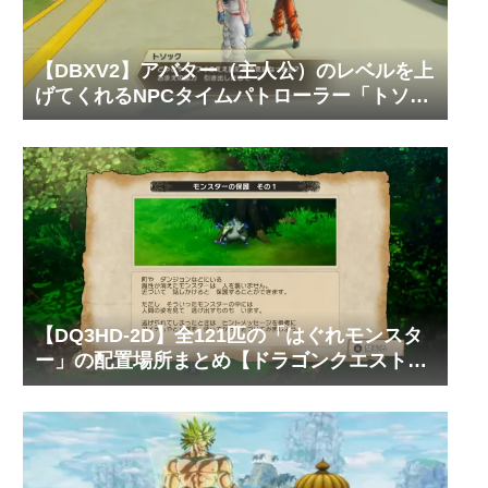
【DBXV2】アバター（主人公）のレベルを上
げてくれるNPCタイムパトローラー「トソッ
ク」の居場所と必要なゼニーやTPメダルの枚
数【ドラゴンボール ゼノバース2】
【DQ3HD-2D】全121匹の「はぐれモンスタ
ー」の配置場所まとめ【ドラゴンクエスト3
そして伝説へ…】