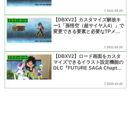
枚数【ドラゴンボール ゼノバー
ス2】
2021.05.20
【DBXV2】カスタマイズ解放キ
ドラゴンボール
ー1「孫悟空（超サイヤ人4）」で
変更できる要素と必要なTPメダ
ルの枚数【ドラゴンボール ゼノ
バース2】
2021.05.20
【DBXV2】ロード画面をカスタ
ドラゴンボール
マイズできるイラスト設定機能の
DLC『FUTURE SAGA Chapter
3』で実装された「イラスト」画
像まとめ【ドラゴンボール ゼノ
2025.10.30
バース2】