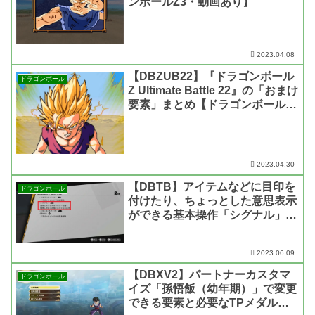
ンボールZ3・動画あり】
2023.04.08
【DBZUB22】『ドラゴンボール
ドラゴンボール
Z Ultimate Battle 22』の「おまけ
要素」まとめ【ドラゴンボールZ
Ultimate Battle 22・動画あり】
2023.04.30
【DBTB】アイテムなどに目印を
ドラゴンボール
付けたり、ちょっとした意思表示
ができる基本操作「シグナル」に
ついて【ドラゴンボール ザ ブレ
イカーズ】
2023.06.09
【DBXV2】パートナーカスタマ
ドラゴンボール
イズ「孫悟飯（幼年期）」で変更
できる要素と必要なTPメダルの