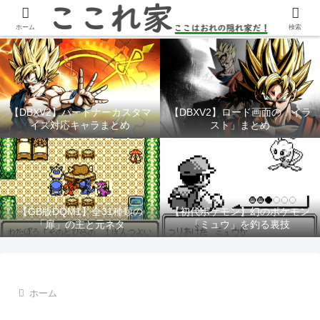
YouTubeチャンネル「ここれ家」
ホーム
検索
【DBXV2】パートナーカスタマ
【DBXV2】ロード画面の「イラ
イズ対応キャラまとめ
スト」まとめ
【GB版DQM1】全31種類の
【初代ポケモン】幻のポケモン
「扉」の主と元ネタ
「ミュウ」を釣る裏技
ホーム