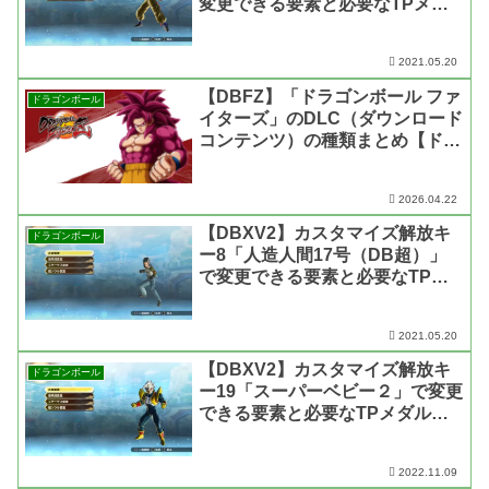
変更できる要素と必要なTPメダ
ルの枚数【ドラゴンボール ゼノ
バース2】
2021.05.20
【DBFZ】「ドラゴンボール ファ
ドラゴンボール
イターズ」のDLC（ダウンロード
コンテンツ）の種類まとめ【ドラ
ゴンボール ファイターズ・
Switch版】
2026.04.22
【DBXV2】カスタマイズ解放キ
ドラゴンボール
ー8「人造人間17号（DB超）」
で変更できる要素と必要なTPメ
ダルの枚数【ドラゴンボール ゼ
ノバース2】
2021.05.20
【DBXV2】カスタマイズ解放キ
ドラゴンボール
ー19「スーパーベビー２」で変更
できる要素と必要なTPメダルの
枚数【ドラゴンボール ゼノバー
ス2】
2022.11.09