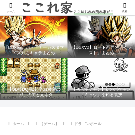
YouTubeチャンネル「ここれ家」
ホーム
検索
【DBXV2】パートナーカスタマ
【DBXV2】ロード画面の「イラ
イズ対応キャラまとめ
スト」まとめ
【GB版DQM1】全31種類の
【初代ポケモン】幻のポケモン
「扉」の主と元ネタ
「ミュウ」を釣る裏技
ホーム
【ゲーム】
ドラゴンボール