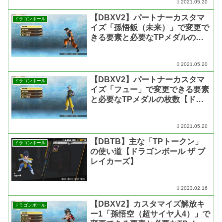
2021.05.20
【DBXV2】パートナーカスタマ
ドラゴンボール
イズ「孫悟飯（未来）」で変更で
きる要素と必要なTPメダルの枚
数【ドラゴンボール ゼノバース
2】
2021.05.20
【DBXV2】パートナーカスタマ
ドラゴンボール
イズ「フュー」で変更できる要素
と必要なTPメダルの枚数【ドラ
ゴンボール ゼノバース2】
2021.05.20
【DBTB】主な「TPトークン」
ドラゴンボール
の使い道【ドラゴンボール ザ ブ
レイカーズ】
2023.02.16
【DBXV2】カスタマイズ解放キ
ドラゴンボール
ー1「孫悟空（超サイヤ人4）」で