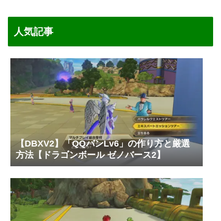
人気記事
【DBXV2】「QQバンLv6」の作り方と厳選
方法【ドラゴンボール ゼノバース2】