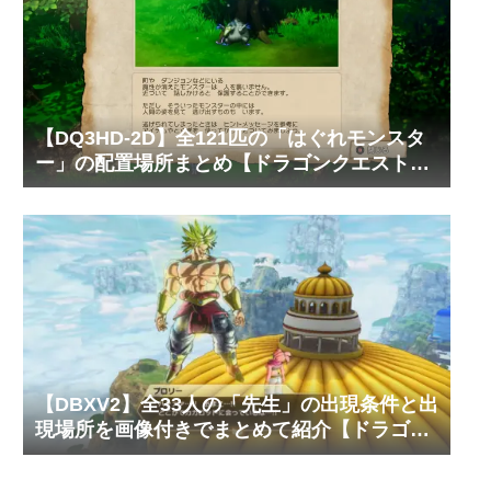
【DQ3HD-2D】全121匹の「はぐれモンスタ
ー」の配置場所まとめ【ドラゴンクエスト3
そして伝説へ…】
【DBXV2】全33人の「先生」の出現条件と出
現場所を画像付きでまとめて紹介【ドラゴン
ボール ゼノバース2】