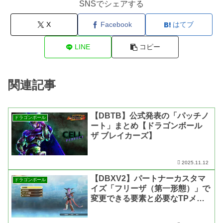
SNSでシェアする
X
Facebook
はてブ
LINE
コピー
関連記事
【DBTB】公式発表の「パッチノ
ドラゴンボール
ート」まとめ【ドラゴンボール
ザ ブレイカーズ】
2025.11.12
【DBXV2】パートナーカスタマ
ドラゴンボール
イズ「フリーザ（第一形態）」で
変更できる要素と必要なTPメダ
ルの枚数【ドラゴンボール ゼノ
バース2】