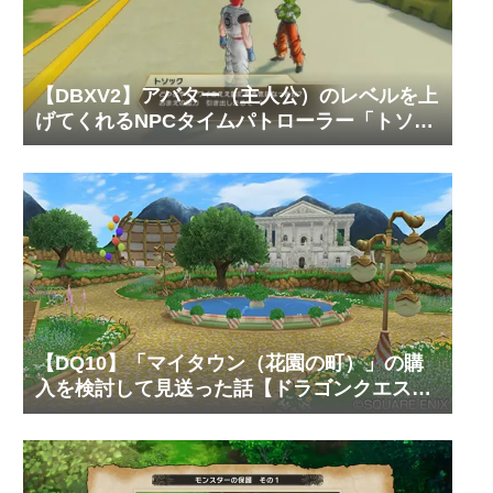
【DBXV2】アバター（主人公）のレベルを上
げてくれるNPCタイムパトローラー「トソッ
ク」の居場所と必要なゼニーやTPメダルの枚
数【ドラゴンボール ゼノバース2】
【DQ10】「マイタウン（花園の町）」の購
入を検討して見送った話【ドラゴンクエスト
10 オンライン】