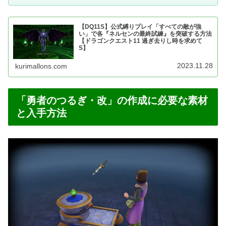
【DQ11S】公式縛りプレイ「すべての敵が強
い」で各『ネルセンの最終試練』を突破する方法
【ドラゴンクエスト11 過ぎ去りし時を求めて
S】
2023.11.28
kurimallons.com
「勇者のつるぎ・改」の作成に必要な素材
と入手方法