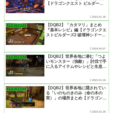
【ドラゴンクエスト ビルダーズ
2】
2022.01.18
【DQB2】「カタマリ」まとめ
ドラゴンクエスト
『基本レシピ』編【ドラゴンクエ
ストビルダーズ2 破壊神シドーと
からっぽの島】
2024.04.07
【DQB2】世界各地に潜む「つよ
ドラゴンクエスト
いモンスター（強敵）」討伐で手
に入るアイテムやレシピと生息場
所まとめ【ドラゴンクエスト ビ
ルダーズ2】
2022.01.18
【DQB2】世界各地に隠されてい
ドラゴンクエスト
る「いのちのきのみ（命の木の
実）」の場所まとめ【ドラゴンク
エスト ビルダーズ2】
2022.01.18