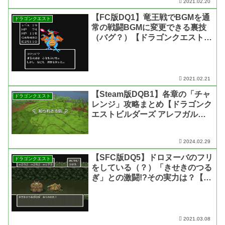
2021.02.20
【FC版DQ1】竜王戦でBGMを通
ドラゴンクエスト
常の戦闘BGMに変更できる裏技
（バグ？）【ドラゴンクエスト
1・動画あり】
2021.02.21
【Steam版DQB1】各章の「チャ
ドラゴンクエスト
レンジ」攻略まとめ【ドラゴンク
エストビルダーズ アレフガルド
を復活せよ】
2024.02.29
【SFC版DQ5】ドロヌーバのフリ
ドラゴンクエスト
をしている（？）「きせきのつる
ぎ」との激闘!?その実力は？【ド
ラゴンクエスト5】
2021.03.08