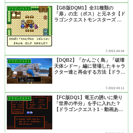
【GB版DQM1】全31種類の
ドラゴンクエスト
「扉」の主（ボス）と元ネタ【ド
ラゴンクエストモンスターズ テ
リーのワンダーランド・動画あ
り】
2021.04.04
【DQB2】「かんごく島」「破壊
ドラゴンクエスト
天体シドー」編に登場したキャラ
クター達と再会する方法【ドラゴ
ンクエスト ビルダーズ2】
2022.03.11
【FC版DQ1】竜王の誘いに乗り
ドラゴンクエスト
「世界の半分」を手に入れた？
【ドラゴンクエスト1・動画あ
り】