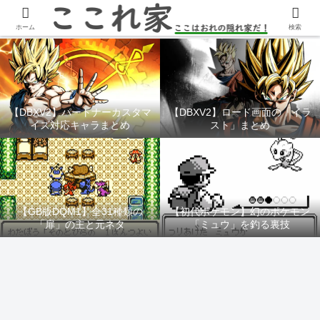
YouTubeチャンネル「ここれ家」
ホーム
検索
【DBXV2】パートナーカスタマ
【DBXV2】ロード画面の「イラ
イズ対応キャラまとめ
スト」まとめ
【GB版DQM1】全31種類の
【初代ポケモン】幻のポケモン
「扉」の主と元ネタ
「ミュウ」を釣る裏技