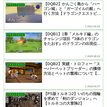
【DQB2】かんごく島から「ハー
ドラゴンクエスト
ゴン城」と「ガーゴイルの船」へ
行く方法【ドラゴンクエストビル
ダーズ2】
2021.04.25
【DQB1】1章「メルキド編」の
ドラゴンクエスト
チャレンジ項目『3体のドラゴン
をたおす』のドラゴンの出現位置
と攻略法【ドラゴンクエスト ビ
ルダーズ1】
2025.06.03
【DQB2】実績・トロフィー「ス
ドラゴンクエスト
ーパーペットブリーダー」の獲得
方法とペットの繁殖について【ド
ラゴンクエストビルダーズ2 破壊
神シドーとからっぽの島】
2024.04.07
【PS版トルネコ2】いのちの指輪
ドラゴンクエスト
を求めて「剣のダンジョン」へ
【トルネコの大冒険2】