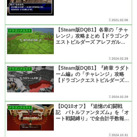
2021.02.06
【Steam版DQB1】各章の「チャ
ドラゴンクエスト
レンジ」攻略まとめ【ドラゴンク
エストビルダーズ アレフガルド
を復活せよ】
2024.02.29
【Steam版DQB1】『終章 ラダト
ドラゴンクエスト
ーム編』の「チャレンジ」攻略
【ドラゴンクエストビルダーズ
アレフガルドを復活せよ】
2024.02.29
【DQ10オフ】『追憶の幻闘戦
ドラゴンクエスト
記 バトルファンタズム』を「オ
ート戦闘縛り」で全合計手数報酬
を獲得しつつクリア【ドラゴンク
エスト10 オフライン】
2024.10.31