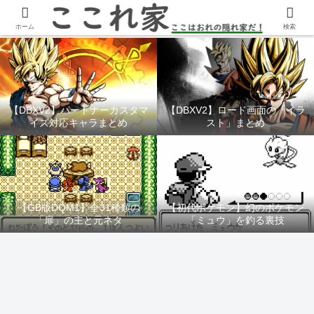
YouTubeチャンネル「ここれ家」
ホーム
検索
【DBXV2】パートナーカスタマ
【DBXV2】ロード画面の「イラ
イズ対応キャラまとめ
スト」まとめ
【GB版DQM1】全31種類の
【初代ポケモン】幻のポケモン
「扉」の主と元ネタ
「ミュウ」を釣る裏技