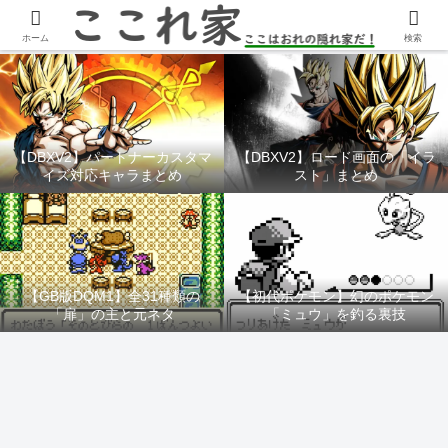
YouTubeチャンネル「ここれ家」
ホーム
検索
【DBXV2】パートナーカスタマ
【DBXV2】ロード画面の「イラ
イズ対応キャラまとめ
スト」まとめ
【GB版DQM1】全31種類の
【初代ポケモン】幻のポケモン
「扉」の主と元ネタ
「ミュウ」を釣る裏技