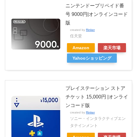
ニンテンドープリペイド番
号 9000円|オンラインコード
版
created by
Rinker
任天堂
Amazon
楽天市場
Yahooショッピング
プレイステーション ストア
チケット 15,000円 |オンライ
ンコード版
created by
Rinker
ソニー・インタラクティブエン
タテインメント