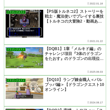
【ドラゴンクエスト ビルダーズ
2022.01.18
2】
【PS版トルネコ2】ストーリーを
ドラゴンクエスト
戦士・魔法使いでプレイする裏技
【トルネコの大冒険2・動画あ
り】
2021.01.22
【DQB1】1章「メルキド編」の
ドラゴンクエスト
チャレンジ項目『3体のドラゴン
をたおす』のドラゴンの出現位置
と攻略法【ドラゴンクエスト ビ
ルダーズ1】
2025.06.03
【DQ10】ランプ錬金職人＜パル
ドラゴンクエスト
ブッパ編＞【ドラゴンクエスト10
オンライン】
2024.08.17