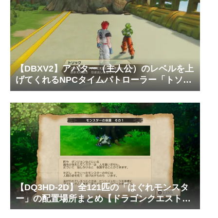
【DBXV2】アバター（主人公）のレベルを上
げてくれるNPCタイムパトローラー「トソッ
ク」の居場所と必要なゼニーやTPメダルの枚
数【ドラゴンボール ゼノバース2】
【DQ3HD-2D】全121匹の「はぐれモンスタ
ー」の配置場所まとめ【ドラゴンクエスト3
そして伝説へ…】