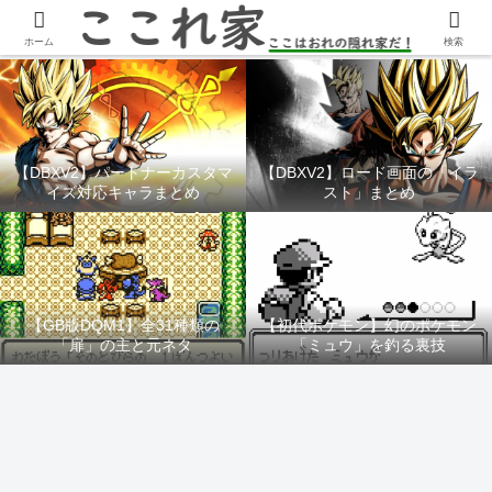
YouTubeチャンネル「ここれ家」
ホーム
検索
【DBXV2】パートナーカスタマ
【DBXV2】ロード画面の「イラ
イズ対応キャラまとめ
スト」まとめ
【GB版DQM1】全31種類の
【初代ポケモン】幻のポケモン
「扉」の主と元ネタ
「ミュウ」を釣る裏技