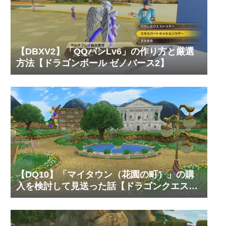
【DBXV2】「QQバンLv6」の作り方と厳選
方法【ドラゴンボール ゼノバース2】
【DQ10】「マイタウン（花園の町）」の購
入を検討して見送った話【ドラゴンクエスト
10 オンライン】