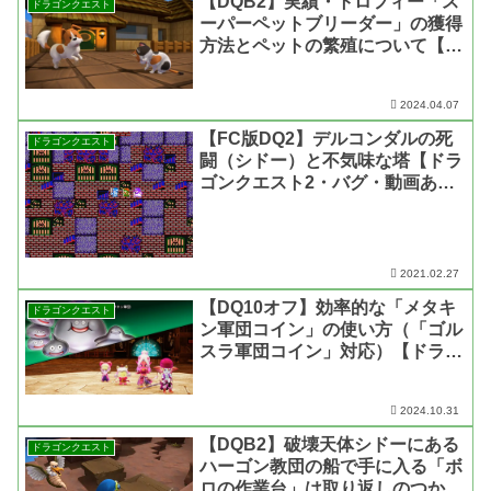
【DQB2】実績・トロフィー「ス
ドラゴンクエスト
ーパーペットブリーダー」の獲得
方法とペットの繁殖について【ド
ラゴンクエストビルダーズ2 破壊
神シドーとからっぽの島】
2024.04.07
【FC版DQ2】デルコンダルの死
ドラゴンクエスト
闘（シドー）と不気味な塔【ドラ
ゴンクエスト2・バグ・動画あ
り】
2021.02.27
【DQ10オフ】効率的な「メタキ
ドラゴンクエスト
ン軍団コイン」の使い方（「ゴル
スラ軍団コイン」対応）【ドラゴ
ンクエスト10 オフライン】
2024.10.31
【DQB2】破壊天体シドーにある
ドラゴンクエスト
ハーゴン教団の船で手に入る「ボ
ロの作業台」は取り返しのつかな