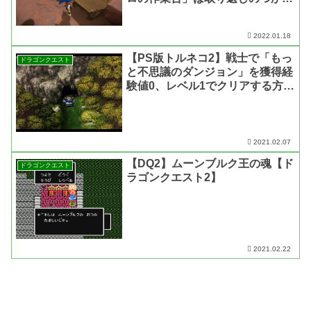
いレアな作業台【ドラゴンクエス
ト ビルダーズ2】
2022.01.18
【PS版トルネコ2】戦士で「もっ
ドラゴンクエスト
と不思議のダンジョン」を獲得経
験値0、レベル1でクリアする方法
【トルネコの大冒険2・動画あ
り】
2021.02.07
【DQ2】ムーンブルク王の魂【ド
ドラゴンクエスト
ラゴンクエスト2】
2021.02.22