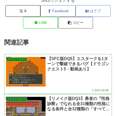
SNSでシェアする
X
Facebook
はてブ
LINE
コピー
関連記事
【SFC版DQ5】エスタークを1タ
ドラゴンクエスト
ーンで撃破できるバグ【ドラゴン
クエスト5・動画あり】
2021.03.08
【リメイク版DQ3】勇者の『性格
ドラゴンクエスト
診断』でなれる全31種類の性格に
なる条件と全32種類の「すべて
を つかさどる者」のコメントま