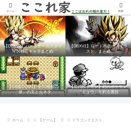
YouTubeチャンネル「ここれ家」
ホーム
検索
【DBXV2】パートナーカスタマ
【DBXV2】ロード画面の「イラ
イズ対応キャラまとめ
スト」まとめ
【GB版DQM1】全31種類の
【初代ポケモン】幻のポケモン
「扉」の主と元ネタ
「ミュウ」を釣る裏技
ホーム
【ゲーム】
ドラゴンクエスト