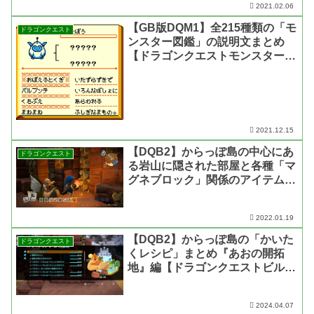
2021.02.06
【GB版DQM1】全215種類の「モ
ドラゴンクエスト
ンスター図鑑」の説明文まとめ
【ドラゴンクエストモンスターズ
テリーのワンダーランド】
2021.12.15
【DQB2】からっぽ島の中心にあ
ドラゴンクエスト
る岩山に隠された部屋と各種「マ
グネブロック」関係のアイテムの
作り方【ドラゴンクエスト ビル
ダーズ2】
2022.01.19
【DQB2】からっぽ島の「かいた
ドラゴンクエスト
くレシピ」まとめ『あおの開拓
地』編【ドラゴンクエストビルダ
ーズ2 破壊神シドーとからっぽの
島】
2024.04.07