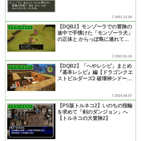
とめ【ドラゴンクエスト3・動画
あり】
2021.12.28
【DQB2】モンゾーラでの冒険の
ドラゴンクエスト
途中で手懐けた「モンゾーラ犬」
の正体と からっぽ島に連れてく
る方法【ドラゴンクエスト ビル
ダーズ2】
2022.01.19
【DQB2】「へやレシピ」まとめ
ドラゴンクエスト
『基本レシピ』編【ドラゴンクエ
ストビルダーズ2 破壊神シドーと
からっぽの島】
2024.04.07
【PS版トルネコ2】いのちの指輪
ドラゴンクエスト
を求めて「剣のダンジョン」へ
【トルネコの大冒険2】