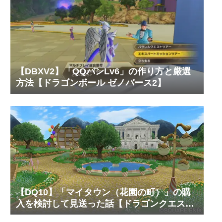
【DBXV2】「QQバンLv6」の作り方と厳選
方法【ドラゴンボール ゼノバース2】
【DQ10】「マイタウン（花園の町）」の購
入を検討して見送った話【ドラゴンクエスト
10 オンライン】