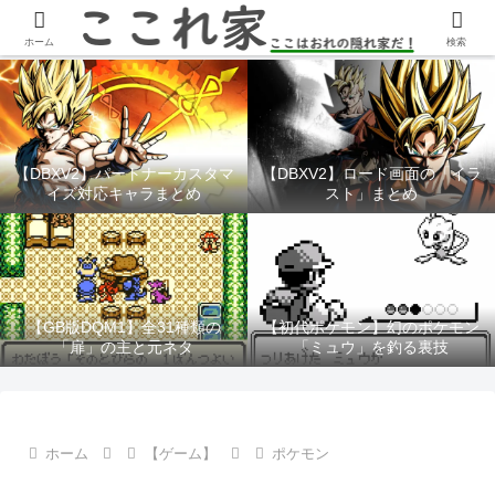
YouTubeチャンネル「ここれ家」
ホーム
検索
【DBXV2】パートナーカスタマ
【DBXV2】ロード画面の「イラ
イズ対応キャラまとめ
スト」まとめ
【GB版DQM1】全31種類の
【初代ポケモン】幻のポケモン
「扉」の主と元ネタ
「ミュウ」を釣る裏技
ホーム
【ゲーム】
ポケモン