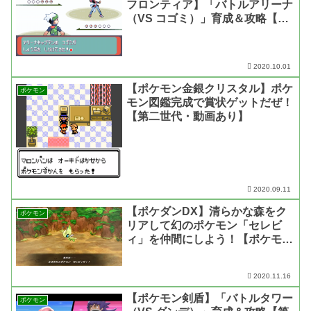
フロンティア】「バトルアリーナ
（VS コゴミ）」育成＆攻略【第
三世代・動画あり】
2020.10.01
【ポケモン金銀クリスタル】ポケ
ポケモン
モン図鑑完成で賞状ゲットだぜ！
【第二世代・動画あり】
2020.09.11
【ポケダンDX】清らかな森をク
ポケモン
リアして幻のポケモン「セレビ
ィ」を仲間にしよう！【ポケモン
不思議のダンジョン 救助隊DX】
2020.11.16
【ポケモン剣盾】「バトルタワー
ポケモン