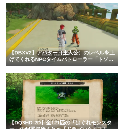
【DBXV2】アバター（主人公）のレベルを上
げてくれるNPCタイムパトローラー「トソッ
ク」の居場所と必要なゼニーやTPメダルの枚
数【ドラゴンボール ゼノバース2】
【DQ3HD-2D】全121匹の「はぐれモンスタ