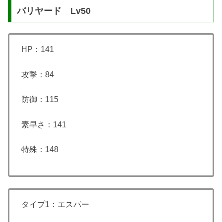
バリヤード Lv50
HP：141
攻撃：84
防御：115
素早さ：141
特殊：148
タイプ1：エスパー