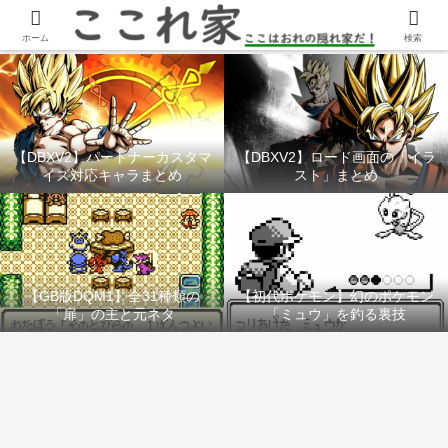
YouTubeチャンネル「ここれ家」
ホーム
検索
【DBXV2】パートナーカスタマ
【DBXV2】ロード画面の「イラ
イズ対応キャラまとめ
スト」まとめ
【GB版DQM1】全31種類の
【初代ポケモン】幻のポケモン
「扉」の主と元ネタ
「ミュウ」を釣る裏技