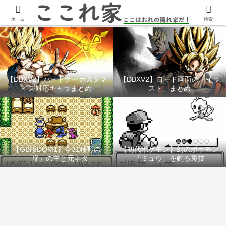
YouTubeチャンネル「ここれ家」
ホーム
検索
【DBXV2】パートナーカスタマ
【DBXV2】ロード画面の「イラ
イズ対応キャラまとめ
スト」まとめ
【GB版DQM1】全31種類の
【初代ポケモン】幻のポケモン
「扉」の主と元ネタ
「ミュウ」を釣る裏技