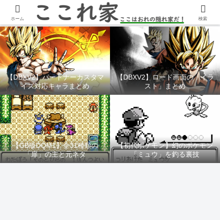
YouTubeチャンネル「ここれ家」
ホーム
検索
【DBXV2】パートナーカスタマ
【DBXV2】ロード画面の「イラ
イズ対応キャラまとめ
スト」まとめ
【GB版DQM1】全31種類の
【初代ポケモン】幻のポケモン
「扉」の主と元ネタ
「ミュウ」を釣る裏技