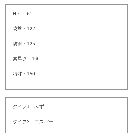
HP：161
攻撃：122
防御：125
素早さ：166
特殊：150
タイプ1：みず
タイプ2：エスパー