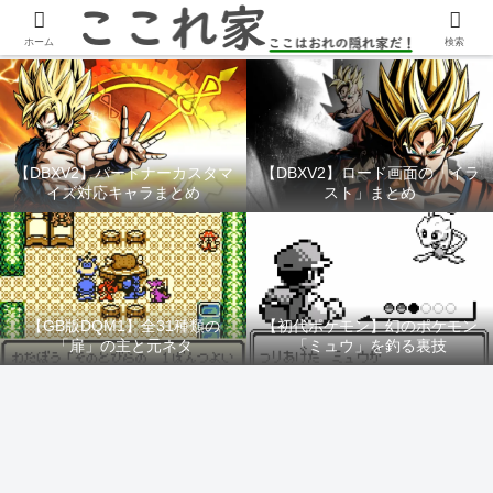
YouTubeチャンネル「ここれ家」
ホーム
検索
【DBXV2】パートナーカスタマ
【DBXV2】ロード画面の「イラ
イズ対応キャラまとめ
スト」まとめ
【GB版DQM1】全31種類の
【初代ポケモン】幻のポケモン
「扉」の主と元ネタ
「ミュウ」を釣る裏技