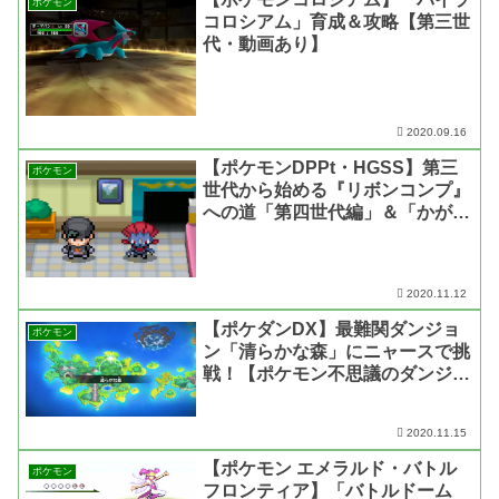
ポケモン
コロシアム」育成＆攻略【第三世
代・動画あり】
2020.09.16
【ポケモンDPPt・HGSS】第三
ポケモン
世代から始める『リボンコンプ』
への道「第四世代編」＆「かがや
くはっぱ」【リボンコンプリー
ト・動画あり】
2020.11.12
【ポケダンDX】最難関ダンジョ
ポケモン
ン「清らかな森」にニャースで挑
戦！【ポケモン不思議のダンジョ
ン 救助隊DX・動画あり】
2020.11.15
【ポケモン エメラルド・バトル
ポケモン
フロンティア】「バトルドーム