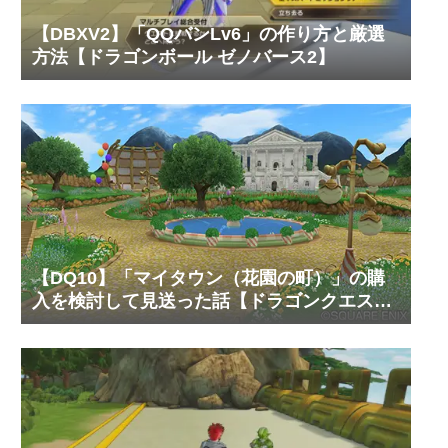
【DBXV2】「QQバンLv6」の作り方と厳選
方法【ドラゴンボール ゼノバース2】
【DQ10】「マイタウン（花園の町）」の購
入を検討して見送った話【ドラゴンクエスト
10 オンライン】