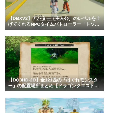
【DBXV2】アバター（主人公）のレベルを上
げてくれるNPCタイムパトローラー「トソッ
ク」の居場所と必要なゼニーやTPメダルの枚
数【ドラゴンボール ゼノバース2】
【DQ3HD-2D】全121匹の「はぐれモンスタ
ー」の配置場所まとめ【ドラゴンクエスト3
そして伝説へ…】