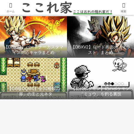
YouTubeチャンネル「ここれ家」
ホーム
検索
【DBXV2】パートナーカスタマ
【DBXV2】ロード画面の「イラ
イズ対応キャラまとめ
スト」まとめ
【GB版DQM1】全31種類の
【初代ポケモン】幻のポケモン
「扉」の主と元ネタ
「ミュウ」を釣る裏技