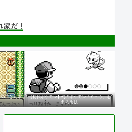
」の主と元ネ
【初代ポケモン】幻のポケモン「ミュウ」を
釣る裏技