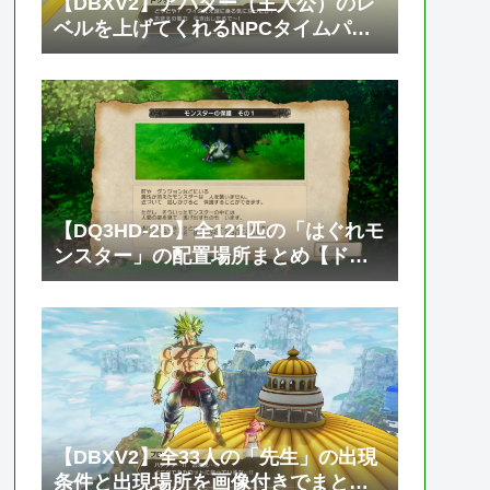
【DBXV2】アバター（主人公）のレ
ベルを上げてくれるNPCタイムパト
ローラー「トソック」の居場所と必
要なゼニーやTPメダルの枚数【ドラ
ゴンボール ゼノバース2】
【DQ3HD-2D】全121匹の「はぐれモ
ンスター」の配置場所まとめ【ドラ
ゴンクエスト3 そして伝説へ…】
【DBXV2】全33人の「先生」の出現
条件と出現場所を画像付きでまとめ