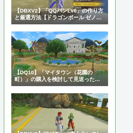
【DBXV2】「QQバンLv6」の作り方
と厳選方法【ドラゴンボール ゼノバ
ース2】
【DQ10】「マイタウン（花園の
町）」の購入を検討して見送った話
【ドラゴンクエスト10 オンライン】