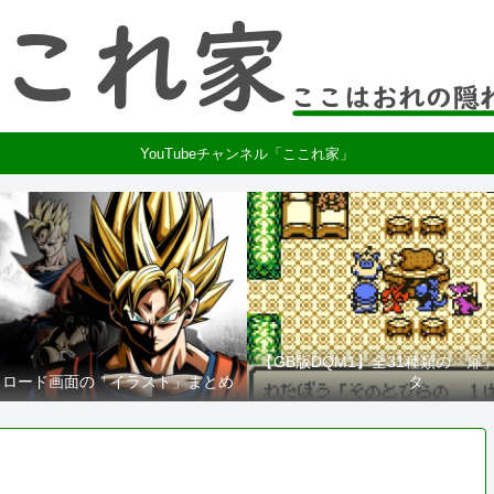
YouTubeチャンネル「ここれ家」
【GB版DQM1】全31種類の「扉
2】ロード画面の「イラスト」まとめ
タ