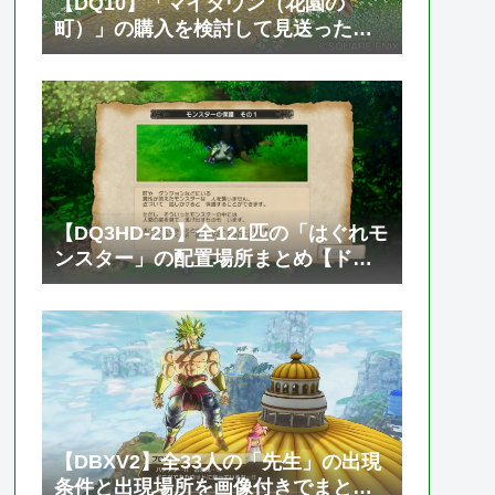
【DQ10】「マイタウン（花園の
町）」の購入を検討して見送った話
【ドラゴンクエスト10 オンライン】
【DQ3HD-2D】全121匹の「はぐれモ
ンスター」の配置場所まとめ【ドラ
ゴンクエスト3 そして伝説へ…】
【DBXV2】全33人の「先生」の出現
条件と出現場所を画像付きでまとめ