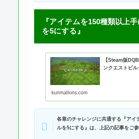
『アイテムを150種類以上
を5にする』
【Steam版D
ンクエストビル
kurimallons.com
各章のチャレンジに共通する『アイテ
ルを5にする』は、上記の記事をご