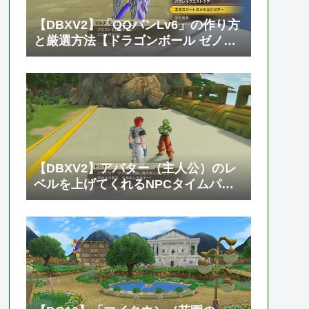
【DBXV2】「QQバンLv6」の作り方
と厳選方法【ドラゴンボール ゼノバ
ース2】
【DBXV2】アバター（主人公）のレ
ベルを上げてくれるNPCタイムパト
ローラー「トソック」の居場所と必
要なゼニーやTPメダルの枚数【ドラ
ゴンボール ゼノバース2】