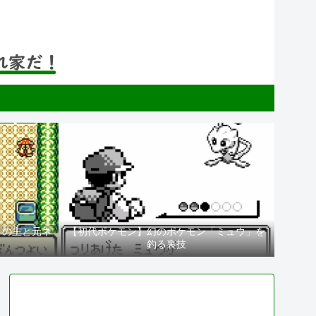
」の主と元ネ
【初代ポケモン】幻のポケモン「ミュウ」を
釣る裏技