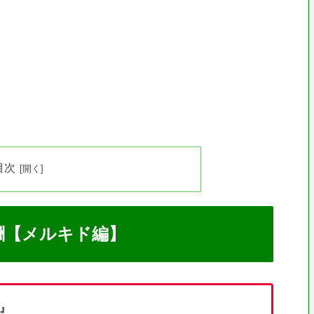
目次
酬【メルキド編】
る』