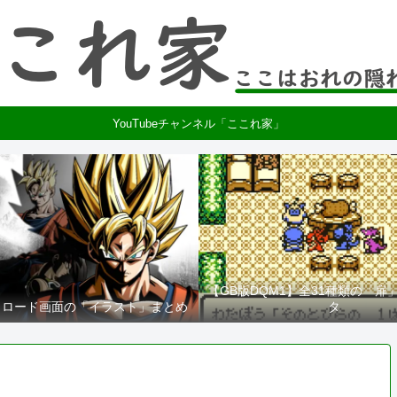
YouTubeチャンネル「ここれ家」
【GB版DQM1】全31種類の「扉
2】ロード画面の「イラスト」まとめ
タ