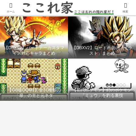
YouTubeチャンネル「ここれ家」
ホーム
検索
【DBXV2】パートナーカスタマ
【DBXV2】ロード画面の「イラ
イズ対応キャラまとめ
スト」まとめ
【GB版DQM1】全31種類の
【初代ポケモン】幻のポケモン
「扉」の主と元ネタ
「ミュウ」を釣る裏技