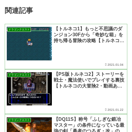
関連記事
【トルネコ1】もっと不思議のダ
ドラゴンクエスト
ンジョン30Fから「奇妙な箱」を
持ち帰る冒険の攻略【トルネコの
大冒険】
2021.01.04
【PS版トルネコ2】ストーリーを
ドラゴンクエスト
戦士・魔法使いでプレイする裏技
【トルネコの大冒険2・動画あ
り】
2021.01.22
【DQ11S】称号「ふしぎな鍛冶
ドラゴンクエスト
マスター」の条件になっている最
強の剣「勇者のつるぎ・改」の作