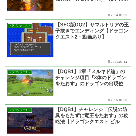
成方法まとめ【ドラゴンクエスト
11 過ぎ去りし時を求めて S】
2024.05.05
【SFC版DQ2】サマルトリアの王
ドラゴンクエスト
子抜きでエンディング【ドラゴン
クエスト2・動画あり】
2021.03.14
【DQB1】1章「メルキド編」の
ドラゴンクエスト
チャレンジ項目『3体のドラゴン
をたおす』のドラゴンの出現位置
と攻略法【ドラゴンクエスト ビ
ルダーズ1】
2025.06.03
【DQB1】チャレンジ「伝説の防
ドラゴンクエスト
具をもたずに竜王をたおす」の攻
略法【ドラゴンクエスト ビルダ
ーズ1】