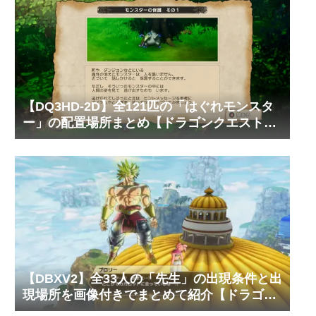
【DQ3HD-2D】全121匹の「はぐれモンスタ
ー」の配置場所まとめ【ドラゴンクエスト3
そして伝説へ…】
【DBXV2】全33人の「先生」の出現条件と出
現場所を画像付きでまとめて紹介【ドラゴン
ボール ゼノバース2】