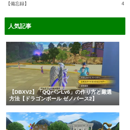
【備忘録】
4
人気記事
【DBXV2】「QQバンLv6」の作り方と厳選
方法【ドラゴンボール ゼノバース2】