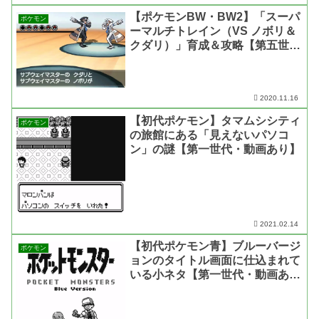
【ポケモンBW・BW2】「スーパ
ポケモン
ーマルチトレイン（VS ノボリ＆
クダリ）」育成＆攻略【第五世
代・バトルサブウェイ・動画あ
り】
2020.11.16
【初代ポケモン】タマムシシティ
ポケモン
の旅館にある「見えないパソコ
ン」の謎【第一世代・動画あり】
2021.02.14
【初代ポケモン青】ブルーバージ
ポケモン
ョンのタイトル画面に仕込まれて
いる小ネタ【第一世代・動画あ
り】