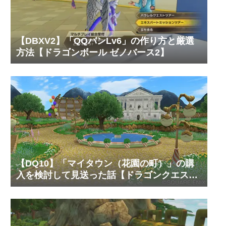
【DBXV2】「QQバンLv6」の作り方と厳選
方法【ドラゴンボール ゼノバース2】
【DQ10】「マイタウン（花園の町）」の購
入を検討して見送った話【ドラゴンクエスト
10 オンライン】