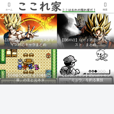
YouTubeチャンネル「ここれ家」
ホーム
検索
【DBXV2】パートナーカスタマ
【DBXV2】ロード画面の「イラ
イズ対応キャラまとめ
スト」まとめ
【GB版DQM1】全31種類の
【初代ポケモン】幻のポケモン
「扉」の主と元ネタ
「ミュウ」を釣る裏技