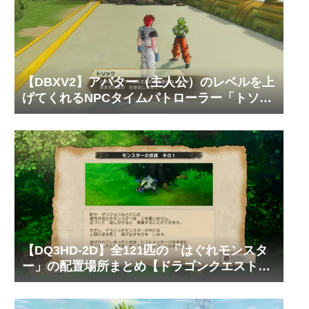
【DBXV2】アバター（主人公）のレベルを上
げてくれるNPCタイムパトローラー「トソッ
ク」の居場所と必要なゼニーやTPメダルの枚
数【ドラゴンボール ゼノバース2】
【DQ3HD-2D】全121匹の「はぐれモンスタ
ー」の配置場所まとめ【ドラゴンクエスト3
そして伝説へ…】