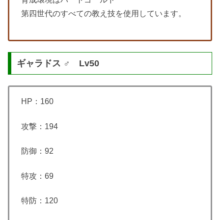
第四世代のすべての教え技を使用しています。
ギャラドス ♂ Lv50
HP：160
攻撃：194
防御：92
特攻：69
特防：120