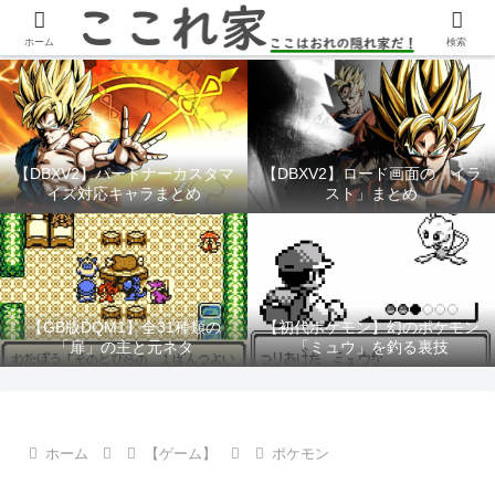
YouTubeチャンネル「ここれ家」
ホーム
検索
【DBXV2】パートナーカスタマ
【DBXV2】ロード画面の「イラ
イズ対応キャラまとめ
スト」まとめ
【GB版DQM1】全31種類の
【初代ポケモン】幻のポケモン
「扉」の主と元ネタ
「ミュウ」を釣る裏技
ホーム
【ゲーム】
ポケモン