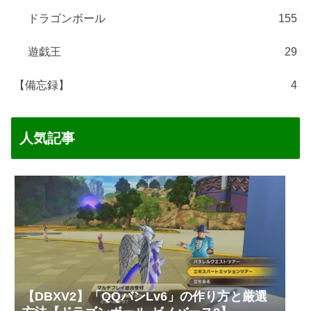
ドラゴンボール
155
遊戯王
29
【備忘録】
4
人気記事
【DBXV2】「QQバンLv6」の作り方と厳選