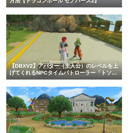
方法【ドラゴンボール ゼノバース2】
【DBXV2】アバター（主人公）のレベルを上
げてくれるNPCタイムパトローラー「トソッ
ク」の居場所と必要なゼニーやTPメダルの枚
数【ドラゴンボール ゼノバース2】