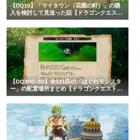
【DQ10】「マイタウン（花園の町）」の購
入を検討して見送った話【ドラゴンクエスト
10 オンライン】
【DQ3HD-2D】全121匹の「はぐれモンスタ
ー」の配置場所まとめ【ドラゴンクエスト3
そして伝説へ…】