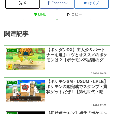
X
Facebook
はてブ
LINE
コピー
関連記事
【ポケダンDX】主人公＆パート
ポケモン
ナーを選ぶコツとオススメのポケ
モンは？【ポケモン不思議のダン
ジョン 救助隊DX】
2020.10.09
【ポケモンSM・USUM・LPLE】
ポケモン
ポケモン図鑑完成でスタンプ・賞
状ゲットだぜ！【第七世代・動画
あり】
2020.12.02
【初代ポケモン】初代「ポケモン
ポケモン