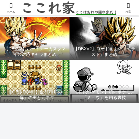
YouTubeチャンネル「ここれ家」
ホーム
検索
【DBXV2】パートナーカスタマ
【DBXV2】ロード画面の「イラ
イズ対応キャラまとめ
スト」まとめ
【GB版DQM1】全31種類の
【初代ポケモン】幻のポケモン
「扉」の主と元ネタ
「ミュウ」を釣る裏技