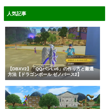
人気記事
【DBXV2】「QQバンLv6」の作り方と厳選
方法【ドラゴンボール ゼノバース2】