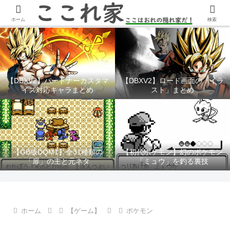
YouTubeチャンネル「ここれ家」
ホーム
検索
【DBXV2】パートナーカスタマ
【DBXV2】ロード画面の「イラ
イズ対応キャラまとめ
スト」まとめ
【GB版DQM1】全31種類の
【初代ポケモン】幻のポケモン
「扉」の主と元ネタ
「ミュウ」を釣る裏技
ホーム
【ゲーム】
ポケモン