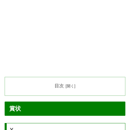
目次
賞状
Y