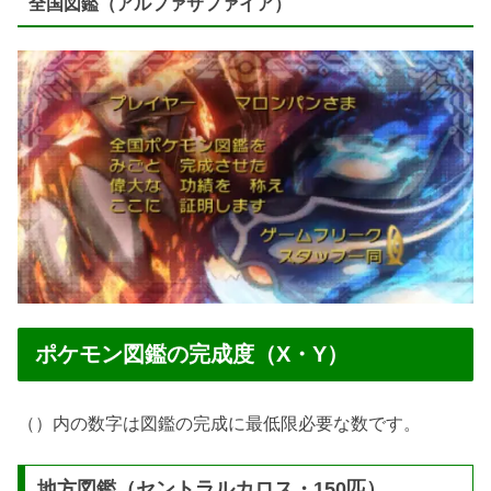
全国図鑑（アルファサファイア）
ポケモン図鑑の完成度（X・Y）
（）内の数字は図鑑の完成に最低限必要な数です。
地方図鑑（セントラルカロス・150匹）