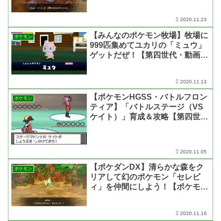
ジョン 救助隊DX】
2020.11.23
【みんなのポケモン牧場】牧場に
ポケモン
999匹集めてユカリの「ミュウ」
ゲットだぜ！【第四世代・動画あ
り】
2020.11.13
【ポケモンHGSS・バトルフロン
ポケモン
ティア】「バトルステージ（VS
ケイト）」育成＆攻略【第四世
代・動画あり】
2020.11.05
【ポケダンDX】清らかな森をク
ポケモン
リアして幻のポケモン「セレビ
ィ」を仲間にしよう！【ポケモン
不思議のダンジョン 救助隊DX】
2020.11.16