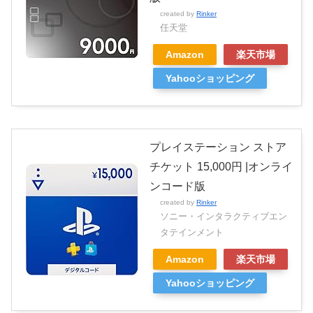
created by
Rinker
任天堂
Amazon
楽天市場
Yahooショッピング
プレイステーション ストア
チケット 15,000円 |オンライ
ンコード版
created by
Rinker
ソニー・インタラクティブエン
タテインメント
Amazon
楽天市場
Yahooショッピング