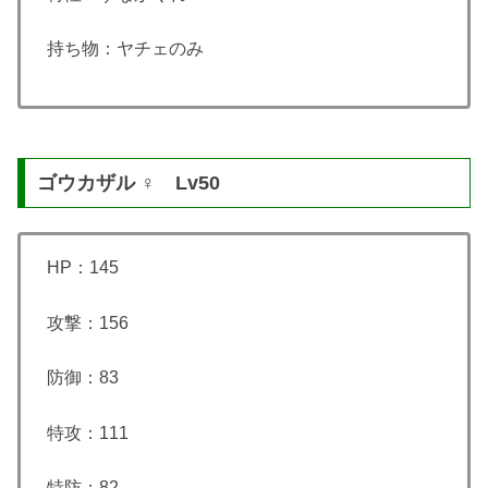
持ち物：ヤチェのみ
ゴウカザル ♀ Lv50
HP：145
攻撃：156
防御：83
特攻：111
特防：82