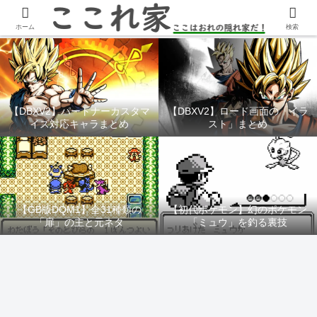
YouTubeチャンネル「ここれ家」
ホーム
検索
【DBXV2】パートナーカスタマ
【DBXV2】ロード画面の「イラ
イズ対応キャラまとめ
スト」まとめ
【GB版DQM1】全31種類の
【初代ポケモン】幻のポケモン
「扉」の主と元ネタ
「ミュウ」を釣る裏技