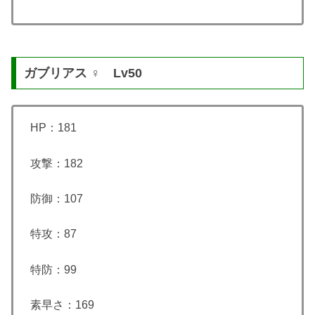
ガブリアス ♀ Lv50
HP：181
攻撃：182
防御：107
特攻：87
特防：99
素早さ：169