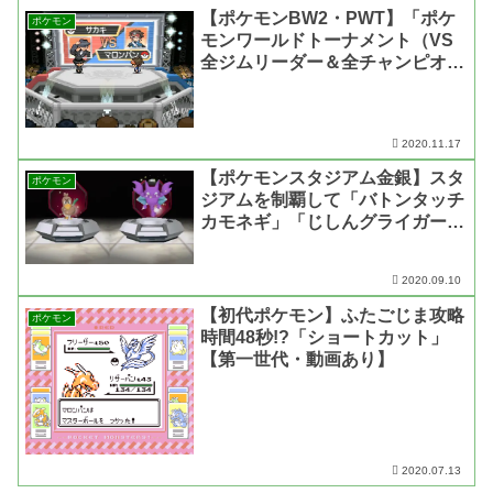
【ポケモンBW2・PWT】「ポケ
ポケモン
モンワールドトーナメント（VS
全ジムリーダー＆全チャンピオ
ン）」育成＆攻略【第五世代・動
画あり】
2020.11.17
【ポケモンスタジアム金銀】スタ
ポケモン
ジアムを制覇して「バトンタッチ
カモネギ」「じしんグライガー」
ゲットだぜ！【第二世代・動画あ
り】
2020.09.10
【初代ポケモン】ふたごじま攻略
ポケモン
時間48秒!?「ショートカット」
【第一世代・動画あり】
2020.07.13