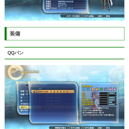
装備
QQバン