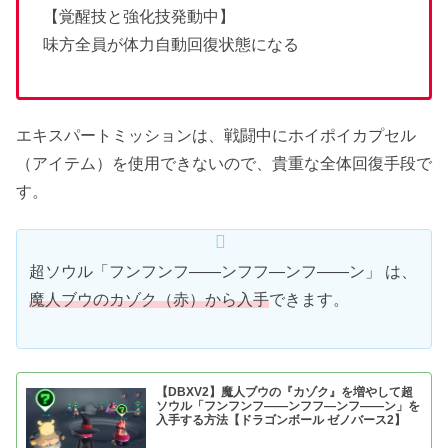
【覚醒技と強化技発動中】
味方全員が体力自動回復状態になる
エキスパートミッションは、戦闘中にホイポイカプセル
（アイテム）を使用できないので、貴重な全体回復手段で
す。
超ソウル「フンフンフ――ンフフ―ンフ――ン」 は、
魔人ブウのカゾク（
赤
）から入手
できます。
【DBXV2】魔人ブウの『カゾク』を増やして超
ソウル「フンフンフ――ンフフ―ンフ――ン」を
入手する方法【ドラゴンボール ゼノバース2】