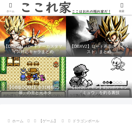
YouTubeチャンネル「ここれ家」
ホーム
検索
【DBXV2】パートナーカスタマ
【DBXV2】ロード画面の「イラ
イズ対応キャラまとめ
スト」まとめ
【GB版DQM1】全31種類の
【初代ポケモン】幻のポケモン
「扉」の主と元ネタ
「ミュウ」を釣る裏技
ホーム
【ゲーム】
ドラゴンボール