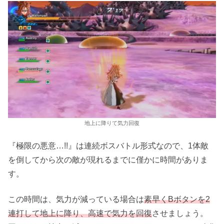
地上に降りて気力回復
『極限の悪意…!!』は連続ボスバトル形式なので、1体敵
を倒してから次の敵が現れるまでに僅かに時間がありま
す。
この時間は、気力が減っている場合は
素早くBボタンを2
連打して地上に降り、高速で気力を回復
させましょう。