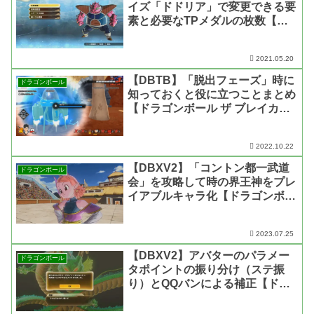
イズ「ドドリア」で変更できる要
素と必要なTPメダルの枚数【ド
ラゴンボール ゼノバース2】
2021.05.20
【DBTB】「脱出フェーズ」時に
ドラゴンボール
知っておくと役に立つことまとめ
【ドラゴンボール ザ ブレイカー
ズ】
2022.10.22
【DBXV2】「コントン都一武道
ドラゴンボール
会」を攻略して時の界王神をプレ
イアブルキャラ化【ドラゴンボー
ル ゼノバース2】
2023.07.25
【DBXV2】アバターのパラメー
ドラゴンボール
タポイントの振り分け（ステ振
り）とQQバンによる補正【ドラ
ゴンボール ゼノバース2】