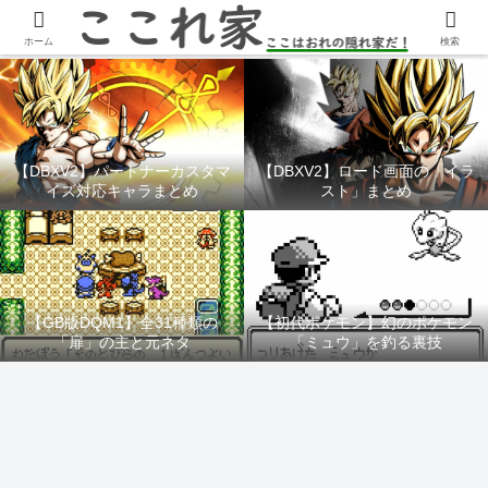
YouTubeチャンネル「ここれ家」
ホーム
検索
【DBXV2】パートナーカスタマ
【DBXV2】ロード画面の「イラ
イズ対応キャラまとめ
スト」まとめ
【GB版DQM1】全31種類の
【初代ポケモン】幻のポケモン
「扉」の主と元ネタ
「ミュウ」を釣る裏技