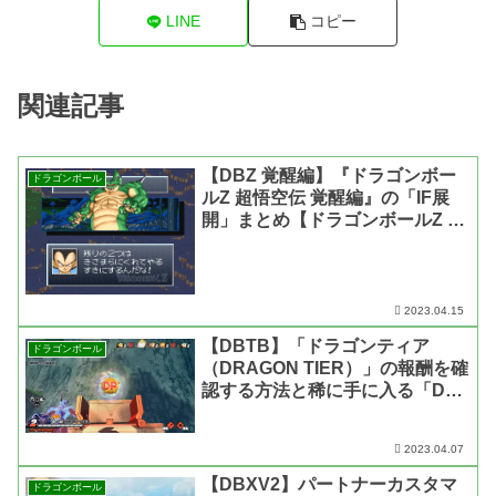
LINE
コピー
関連記事
【DBZ 覚醒編】『ドラゴンボー
ドラゴンボール
ルZ 超悟空伝 覚醒編』の「IF展
開」まとめ【ドラゴンボールZ 超
悟空伝 覚醒編・動画あり】
2023.04.15
【DBTB】「ドラゴンティア
ドラゴンボール
（DRAGON TIER）」の報酬を確
認する方法と稀に手に入る「DP
メダル」について【ドラゴンボー
ル ザ ブレイカーズ】
2023.04.07
【DBXV2】パートナーカスタマ
ドラゴンボール