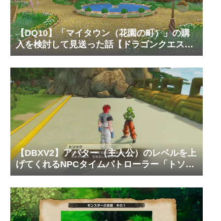
【DQ10】「マイタウン（花園の町）」の購
入を検討して見送った話【ドラゴンクエスト
10 オンライン】
【DBXV2】アバター（主人公）のレベルを上
げてくれるNPCタイムパトローラー「トソッ
ク」の居場所と必要なゼニーやTPメダルの枚
数【ドラゴンボール ゼノバース2】