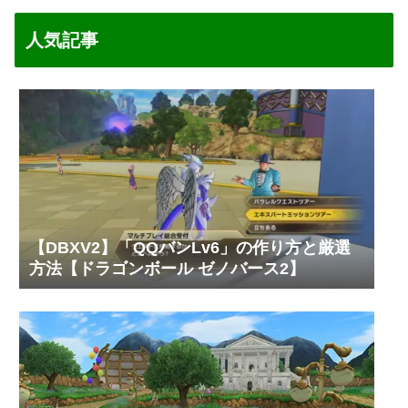
人気記事
【DBXV2】「QQバンLv6」の作り方と厳選
方法【ドラゴンボール ゼノバース2】