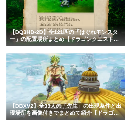
【DQ3HD-2D】全121匹の「はぐれモンスタ
ー」の配置場所まとめ【ドラゴンクエスト3
そして伝説へ…】
【DBXV2】全33人の「先生」の出現条件と出
現場所を画像付きでまとめて紹介【ドラゴン
ボール ゼノバース2】