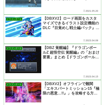
枚数【ドラゴンボール ゼノバー
ス2】
2021.05.20
【DBXV2】ロード画面をカスタ
ドラゴンボール
マイズできるイラスト設定機能の
DLC『目覚めし戦士編パック』で
実装された「イラスト」画像まと
め【ドラゴンボール ゼノバース
2023.04.09
2】
【DBZ 覚醒編】『ドラゴンボー
ドラゴンボール
ルZ 超悟空伝 覚醒編』の「おまけ
要素」まとめ【ドラゴンボールZ
超悟空伝 覚醒編・動画あり】
2023.04.15
【DBXV2】オフラインで難関
ドラゴンボール
「エキスパートミッション15『極
限の悪意…!!』」を攻略する方法
【ドラゴンボール ゼノバース2】