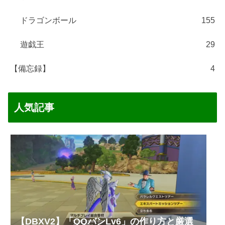
ドラゴンボール
155
遊戯王
29
【備忘録】
4
人気記事
【DBXV2】「QQバンLv6」の作り方と厳選