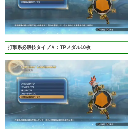
打撃系必殺技タイプＡ：TPメダル10枚