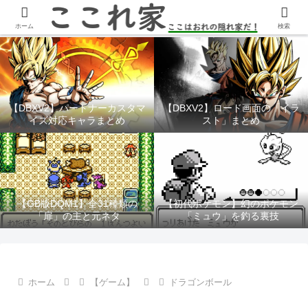
YouTubeチャンネル「ここれ家」
ホーム
検索
【DBXV2】パートナーカスタマ
【DBXV2】ロード画面の「イラ
イズ対応キャラまとめ
スト」まとめ
【GB版DQM1】全31種類の
【初代ポケモン】幻のポケモン
「扉」の主と元ネタ
「ミュウ」を釣る裏技
ホーム
【ゲーム】
ドラゴンボール