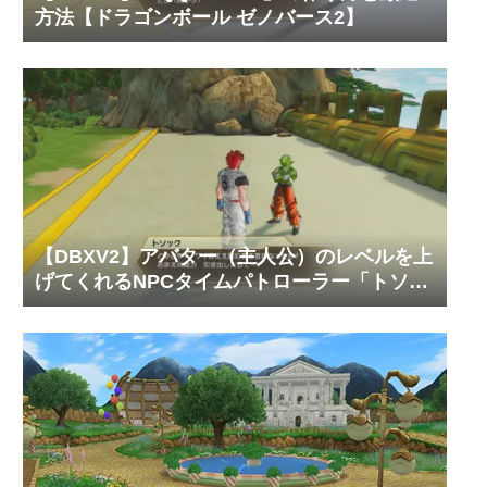
方法【ドラゴンボール ゼノバース2】
【DBXV2】アバター（主人公）のレベルを上
げてくれるNPCタイムパトローラー「トソッ
ク」の居場所と必要なゼニーやTPメダルの枚
数【ドラゴンボール ゼノバース2】