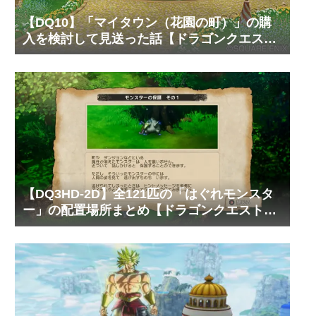
【DQ10】「マイタウン（花園の町）」の購
入を検討して見送った話【ドラゴンクエスト
10 オンライン】
【DQ3HD-2D】全121匹の「はぐれモンスタ
ー」の配置場所まとめ【ドラゴンクエスト3
そして伝説へ…】