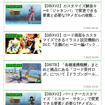
【DBXV2】カスタマイズ解放キ
ドラゴンボール
ー9「ジャネンバ」で変更できる
要素と必要なTPメダルの枚数
【ドラゴンボール ゼノバース2】
2021.05.20
【DBXV2】ロード画面をカスタ
ドラゴンボール
マイズできるイラスト設定機能の
DLC『正義のヒーロー編パック第
1弾』で実装された「イラスト」
画像まとめ【ドラゴンボール ゼ
2023.04.09
ノバース2】
【DBTB】「各種連携報酬」まと
ドラゴンボール
めと拠点にある「コード受付ロ
ボ」について【ドラゴンボール
ザ ブレイカーズ】
2022.10.22
【DBXV2】パートナーカスタマ
ドラゴンボール
イズ「ミスター・サタン」で変更
できる要素と必要なTPメダルの