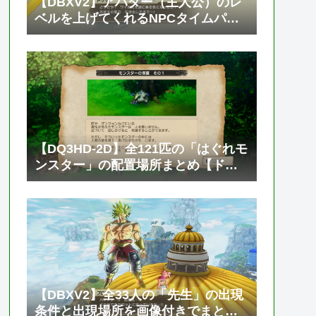
【DBXV2】アバター（主人公）のレ
ベルを上げてくれるNPCタイムパト
ローラー「トソック」の居場所と必
要なゼニーやTPメダルの枚数【ドラ
ゴンボール ゼノバース2】
【DQ3HD-2D】全121匹の「はぐれモ
ンスター」の配置場所まとめ【ドラ
ゴンクエスト3 そして伝説へ…】
【DBXV2】全33人の「先生」の出現
条件と出現場所を画像付きでまとめ