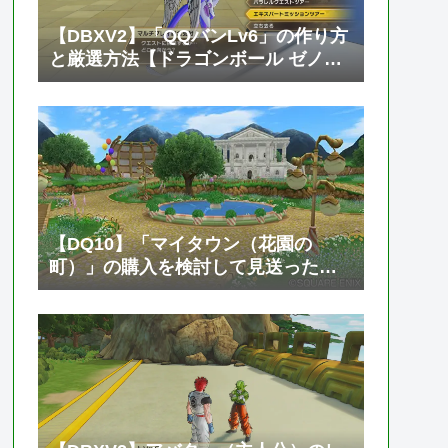
【DBXV2】「QQバンLv6」の作り方
と厳選方法【ドラゴンボール ゼノバ
ース2】
【DQ10】「マイタウン（花園の
町）」の購入を検討して見送った話
【ドラゴンクエスト10 オンライン】