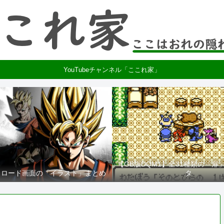
YouTubeチャンネル「ここれ家」
【GB版DQM1】全31種類の「扉
2】ロード画面の「イラスト」まとめ
タ