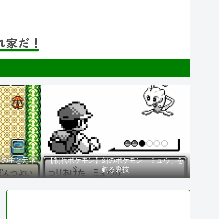
」の主と元ネ
【初代ポケモン】幻のポケモン「ミュウ」を
釣る裏技