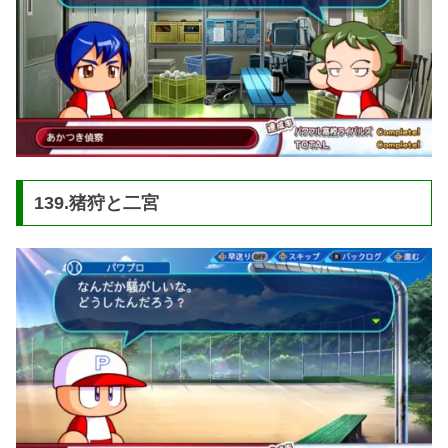
139.猪狩と二宮