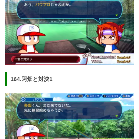
164.阿畑と対決1