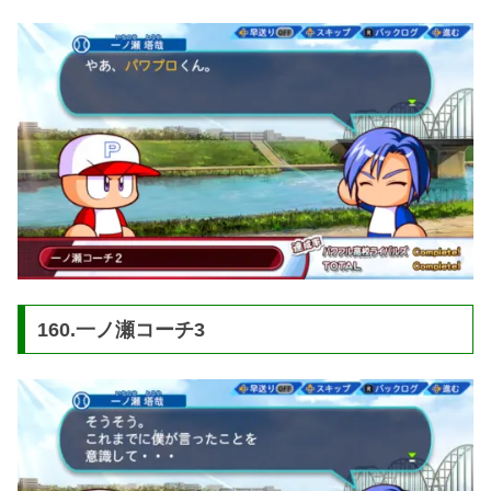
160.一ノ瀬コーチ3