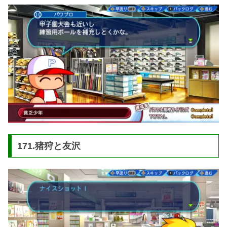
171.猪狩と友沢