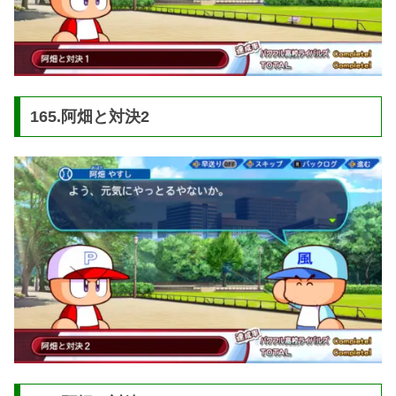
165.阿畑と対決2