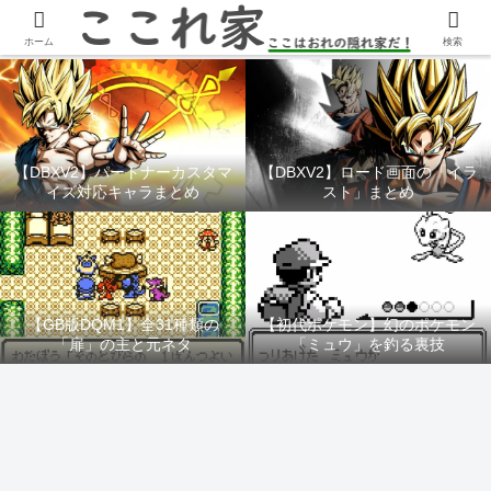
YouTubeチャンネル「ここれ家」
ホーム
検索
【DBXV2】パートナーカスタマ
【DBXV2】ロード画面の「イラ
イズ対応キャラまとめ
スト」まとめ
【GB版DQM1】全31種類の
【初代ポケモン】幻のポケモン
「扉」の主と元ネタ
「ミュウ」を釣る裏技