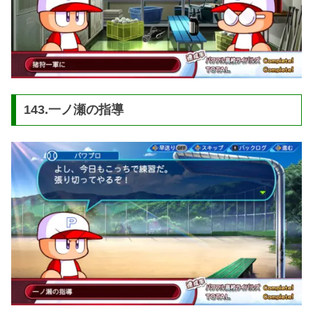
143.一ノ瀬の指導