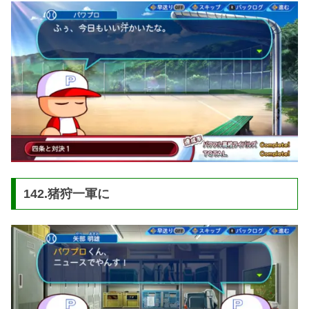
142.猪狩一軍に