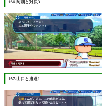
166.阿畑と対決3
167.山口と遭遇1