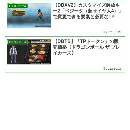
【DBXV2】カスタマイズ解放キ
ドラゴンボール
ー2「ベジータ（超サイヤ人4）」
で変更できる要素と必要なTPメ
ダルの枚数【ドラゴンボール ゼ
ノバース2】
2021.05.20
【DBTB】「TPトークン」の販
ドラゴンボール
売価格【ドラゴンボール ザ ブレ
イカーズ】
2022.10.13