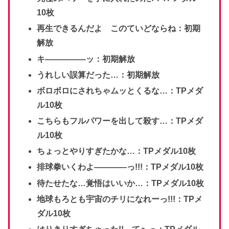
10枚
再生できるんだよ このていどならね：初期
解放
キ―――――ッ：初期解放
うれしい誤算だった…：初期解放
ボロボロにされちゃムッとくるな…：TPメダ
ル10枚
こちらもフルパワーを出して殺す…：TPメダ
ル10枚
ちょっとやりすぎたかな…：TPメダル10枚
排球拳いくわよ――――っ!!!：TPメダル10枚
待たせたな…覚悟はいいか…：TPメダル10枚
地球もろとも宇宙のチリになれーっ!!!：TPメ
ダル10枚