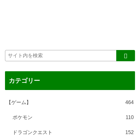
カテゴリー
【ゲーム】
464
ポケモン
110
ドラゴンクエスト
152