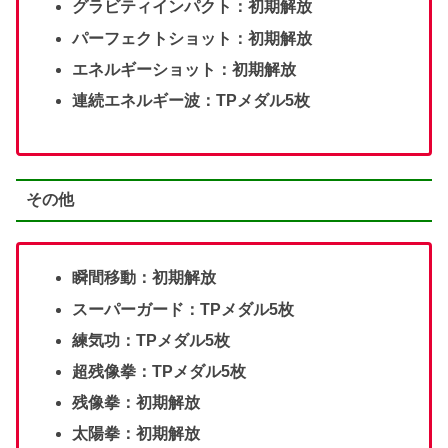
グラビティインパクト：初期解放
パーフェクトショット：初期解放
エネルギーショット：初期解放
連続エネルギー波：TPメダル5枚
その他
瞬間移動：初期解放
スーパーガード：TPメダル5枚
練気功：TPメダル5枚
超残像拳：TPメダル5枚
残像拳：初期解放
太陽拳：初期解放