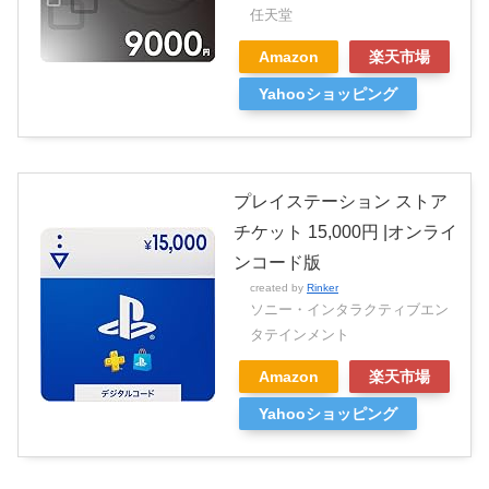
任天堂
Amazon
楽天市場
Yahooショッピング
プレイステーション ストア
チケット 15,000円 |オンライ
ンコード版
created by
Rinker
ソニー・インタラクティブエン
タテインメント
Amazon
楽天市場
Yahooショッピング