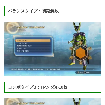
バランスタイプ：初期解放
コンボタイプB：TPメダル10枚