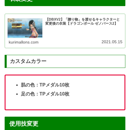
【DBXV2】「贈り物」を渡せるキャラクターと
変更後の衣装【ドラゴンボール ゼノバース2】
2021.05.15
kurimallons.com
カスタムカラー
肌の色：TPメダル10枚
足の色：TPメダル10枚
使用技変更