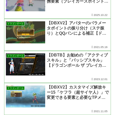
携要素（ブレイカーズポイント・
ブレイカーズティアなど）まとめ
【ドラゴンボール ゼノバース2／
2025.10.22
ドラゴンボール ザ ブレイカー
ズ】
【DBXV2】アバターのパラメー
ドラゴンボール
タポイントの振り分け（ステ振
り）とQQバンによる補正【ドラ
ゴンボール ゼノバース2】
2021.05.16
【DBTB】お勧めの「アクティブ
ドラゴンボール
スキル」と「パッシブスキル」
【ドラゴンボール ザ ブレイカー
ズ】
2023.12.01
【DBXV2】カスタマイズ解放キ
ドラゴンボール
ー15「ケフラ（超サイヤ人）」で
変更できる要素と必要なTPメダ
ルの枚数【ドラゴンボール ゼノ
バース2】
2021.11.05