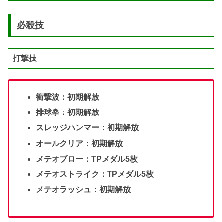
必殺技
打撃技
衝撃波：初期解放
排球拳：初期解放
スレッジハンマー：初期解放
オールクリア：初期解放
メテオブロー：TPメダル5枚
メテオストライク：TPメダル5枚
メテオラッシュ：初期解放