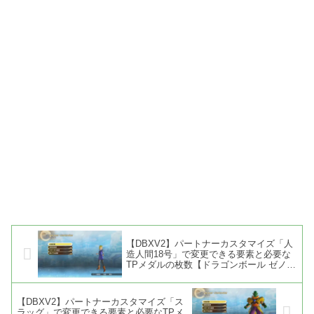
【DBXV2】パートナーカスタマイズ「人
造人間18号」で変更できる要素と必要な
TPメダルの枚数【ドラゴンボール ゼノバ
ース2】
【DBXV2】パートナーカスタマイズ「ス
ラッグ」で変更できる要素と必要なTPメ