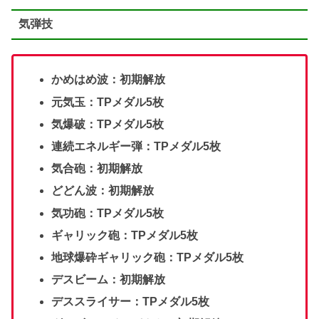
気弾技
かめはめ波：初期解放
元気玉：TPメダル5枚
気爆破：TPメダル5枚
連続エネルギー弾：TPメダル5枚
気合砲：初期解放
どどん波：初期解放
気功砲：TPメダル5枚
ギャリック砲：TPメダル5枚
地球爆砕ギャリック砲：TPメダル5枚
デスビーム：初期解放
デススライサー：TPメダル5枚