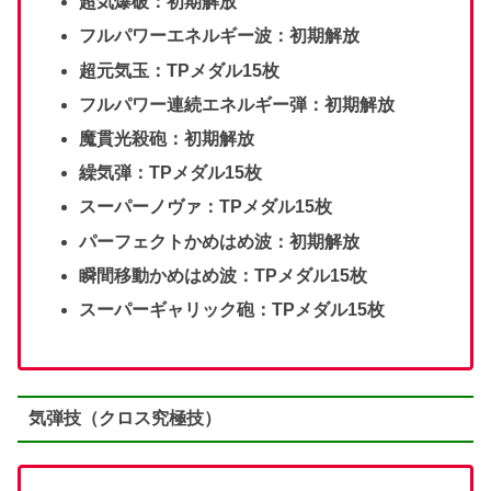
超気爆破：初期解放
フルパワーエネルギー波：初期解放
超元気玉：TPメダル15枚
フルパワー連続エネルギー弾：初期解放
魔貫光殺砲：初期解放
繰気弾：TPメダル15枚
スーパーノヴァ：TPメダル15枚
パーフェクトかめはめ波：初期解放
瞬間移動かめはめ波：TPメダル15枚
スーパーギャリック砲：TPメダル15枚
気弾技（クロス究極技）