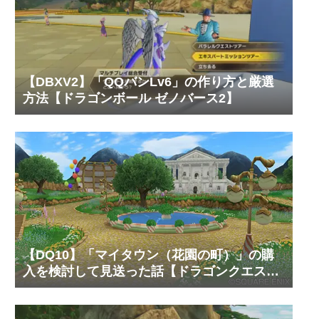
【DBXV2】「QQバンLv6」の作り方と厳選
方法【ドラゴンボール ゼノバース2】
【DQ10】「マイタウン（花園の町）」の購
入を検討して見送った話【ドラゴンクエスト
10 オンライン】