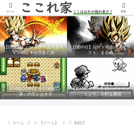
YouTubeチャンネル「ここれ家」
ホーム
検索
【DBXV2】パートナーカスタマ
【DBXV2】ロード画面の「イラ
イズ対応キャラまとめ
スト」まとめ
【GB版DQM1】全31種類の
【初代ポケモン】幻のポケモン
「扉」の主と元ネタ
「ミュウ」を釣る裏技
ホーム
【ゲーム】
遊戯王