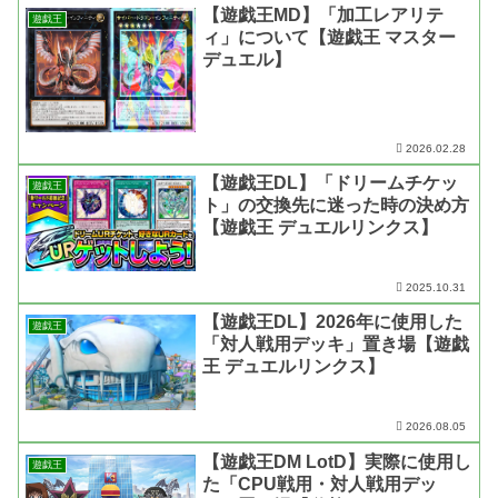
【遊戯王MD】「加工レアリテ
遊戯王
ィ」について【遊戯王 マスター
デュエル】
2026.02.28
【遊戯王DL】「ドリームチケッ
遊戯王
ト」の交換先に迷った時の決め方
【遊戯王 デュエルリンクス】
2025.10.31
【遊戯王DL】2026年に使用した
遊戯王
「対人戦用デッキ」置き場【遊戯
王 デュエルリンクス】
2026.08.05
【遊戯王DM LotD】実際に使用し
遊戯王
た「CPU戦用・対人戦用デッ