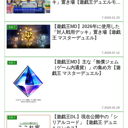
キ」置き場【遊戯王デュエルモン
スターズ レガシー・オブ・ザ・
デュエリスト：リンク・エボリュ
2026.01.25
ーション】
【遊戯王MD】2026年に使用した
遊戯王
「対人戦用デッキ」置き場【遊戯
王 マスターデュエル】
2026.07.12
【遊戯王MD】主な「無償ジェム
遊戯王
（ゲーム内通貨）」の集め方【遊
戯王 マスターデュエル】
2026.02.28
【遊戯王DL】現在公開中の「シ
遊戯王
リアルコード」【遊戯王 デュエ