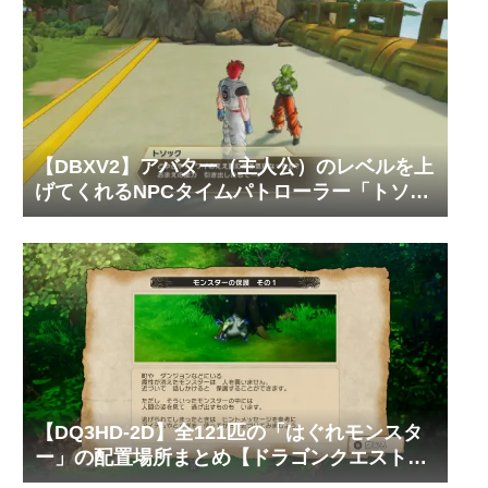
【DBXV2】アバター（主人公）のレベルを上
げてくれるNPCタイムパトローラー「トソッ
ク」の居場所と必要なゼニーやTPメダルの枚
数【ドラゴンボール ゼノバース2】
【DQ3HD-2D】全121匹の「はぐれモンスタ
ー」の配置場所まとめ【ドラゴンクエスト3
そして伝説へ…】