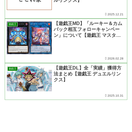
ルリンクス】
2025.12.21
【遊戯王MD】「ルーキー＆カム
遊戯王
バック相互フォローキャンペー
ン」について【遊戯王 マスター
デュエル】
2026.02.28
【遊戯王DL】全「実績」獲得方
遊戯王
法まとめ【遊戯王 デュエルリン
クス】
2025.10.31