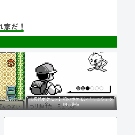
」の主と元ネ
【初代ポケモン】幻のポケモン「ミュウ」を
釣る裏技