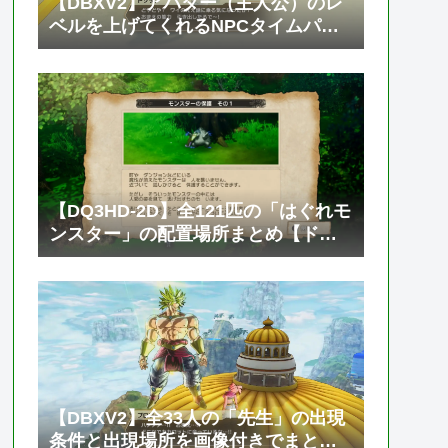
【DBXV2】アバター（主人公）のレ
ベルを上げてくれるNPCタイムパト
ローラー「トソック」の居場所と必
要なゼニーやTPメダルの枚数【ドラ
ゴンボール ゼノバース2】
【DQ3HD-2D】全121匹の「はぐれモ
ンスター」の配置場所まとめ【ドラ
ゴンクエスト3 そして伝説へ…】
【DBXV2】全33人の「先生」の出現
条件と出現場所を画像付きでまとめ