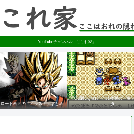
YouTubeチャンネル「ここれ家」
【GB版DQM1】全31種類の「扉
2】ロード画面の「イラスト」まとめ
タ