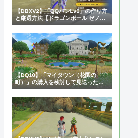
【DBXV2】「QQバンLv6」の作り方
と厳選方法【ドラゴンボール ゼノバ
ース2】
【DQ10】「マイタウン（花園の
町）」の購入を検討して見送った話
【ドラゴンクエスト10 オンライン】