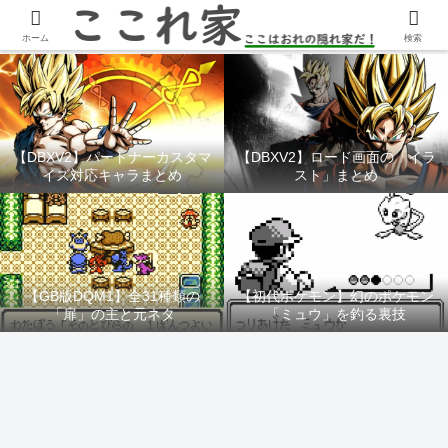
YouTubeチャンネル「ここれ家」
ホーム
検索
【DBXV2】パートナーカスタマ
【DBXV2】ロード画面の「イラ
イズ対応キャラまとめ
スト」まとめ
【GB版DQM1】全31種類の
【初代ポケモン】幻のポケモン
「扉」の主と元ネタ
「ミュウ」を釣る裏技