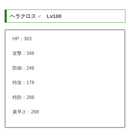
ヘラクロス ♂ Lv100
HP：363
攻撃：348
防御：248
特攻：178
特防：288
素早さ：268